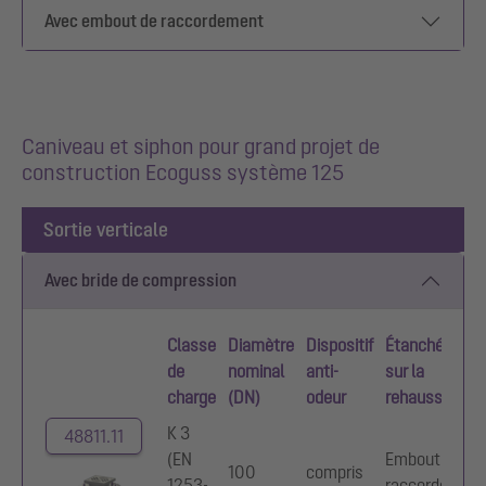
Avec embout de raccordement
Caniveau et siphon pour grand projet de
construction Ecoguss système 125
Sortie verticale
Avec bride de compression
Classe
Diamètre
Dispositif
Étanchéité
de
nominal
anti-
sur la
charge
(DN)
odeur
rehausse
K 3
48811.11
(EN
Embout de
100
compris
1253-
raccordement