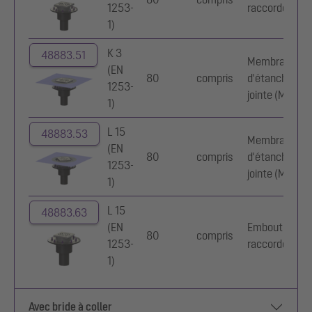
1253-
raccordement
1)
K 3
48883.51
Membrane
(EN
80
compris
d'étanchéité
1253-
jointe (MEj)
1)
L 15
48883.53
Membrane
(EN
80
compris
d'étanchéité
1253-
jointe (MEj)
1)
L 15
48883.63
(EN
Embout de
80
compris
1253-
raccordement
1)
Avec bride à coller