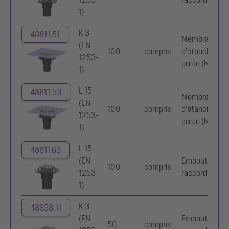
1)
K 3
48811.51
Membrane
(EN
100
compris
d'étanchéité
1253-
jointe (MEj)
1)
L 15
48811.53
Membrane
(EN
100
compris
d'étanchéité
1253-
jointe (MEj)
1)
L 15
48811.63
(EN
Embout de
100
compris
1253-
raccordement
1)
K 3
48858.11
(EN
Embout de
50
compris