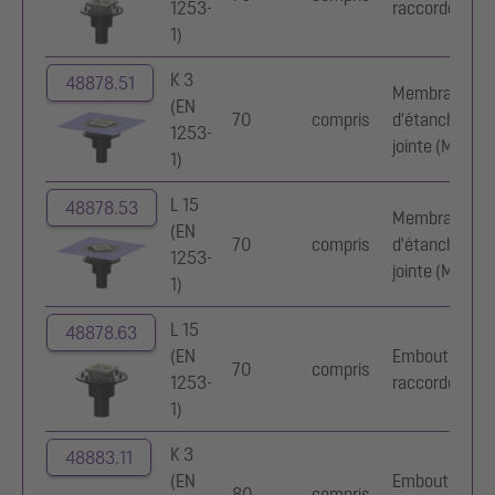
1253-
raccordement
1)
K 3
48878.51
Membrane
(EN
70
compris
d'étanchéité
1253-
jointe (MEj)
1)
L 15
48878.53
Membrane
(EN
70
compris
d'étanchéité
1253-
jointe (MEj)
1)
L 15
48878.63
(EN
Embout de
70
compris
1253-
raccordement
1)
K 3
48883.11
(EN
Embout de
80
compris