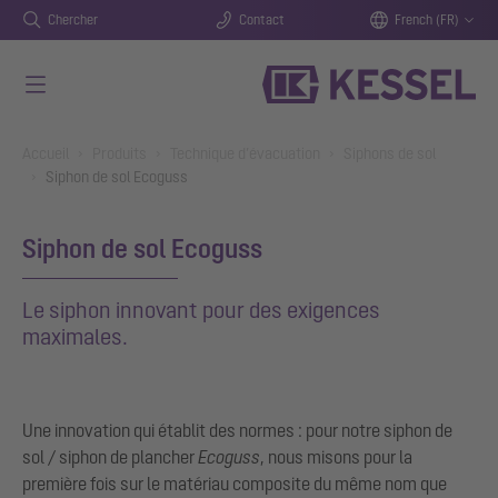
Chercher
Contact
French (FR)
Aller au contenu principal
You are here:
Accueil
Produits
Technique d’évacuation
Siphons de sol
Siphon de sol Ecoguss
Siphon de sol Ecoguss
Le siphon innovant pour des exigences
maximales.
Une innovation qui établit des normes : pour notre siphon de
sol / siphon de plancher
Ecoguss
, nous misons pour la
première fois sur le matériau composite du même nom que