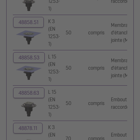
1253-
raccordement
1)
K 3
48858.51
Membrane
(EN
50
compris
d'étanchéité
1253-
jointe (MEj)
1)
L 15
48858.53
Membrane
(EN
50
compris
d'étanchéité
1253-
jointe (MEj)
1)
L 15
48858.63
(EN
Embout de
50
compris
1253-
raccordement
1)
K 3
48878.11
(EN
Embout de
70
compris