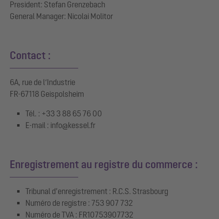
President: Stefan Grenzebach
General Manager: Nicolai Molitor
Contact :
6A, rue de l‘Industrie
FR-67118 Geispolsheim
Tél. : +33 3 88 65 76 00
E-mail : info@kessel.fr
Enregistrement au registre du commerce :
Tribunal d’enregistrement : R.C.S. Strasbourg
Numéro de registre : 753 907 732
Numéro de TVA : FR10753907732