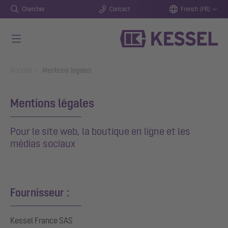
Chercher
Contact
French (FR)
Aller au contenu principal
You are here:
Accueil
Mentions légales
Mentions légales
Pour le site web, la boutique en ligne et les
médias sociaux
Fournisseur :
Kessel France SAS