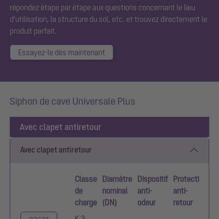
répondez étape par étape aux questions concernant le lieu
d'utilisation, la structure du sol, etc. et trouvez directement le
produit parfait.
Essayez-le dès maintenant
Siphon de cave Universale Plus
Avec clapet antiretour
Avec clapet antiretour
Classe
Diamètre
Dispositif
Protection
Ma
de
nominal
anti-
anti-
co
charge
(DN)
odeur
retour
r
K 3