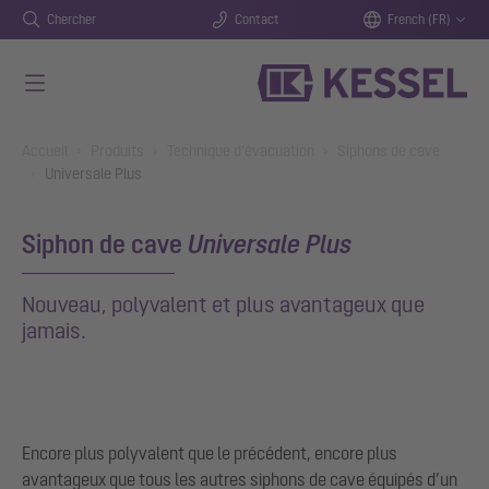
Chercher
Contact
French (FR)
Aller au contenu principal
You are here:
Accueil
Produits
Technique d’évacuation
Siphons de cave
Universale Plus
Siphon de cave
Universale Plus
Nouveau, polyvalent et plus avantageux que
jamais.
Encore plus polyvalent que le précédent, encore plus
avantageux que tous les autres siphons de cave équipés d’un