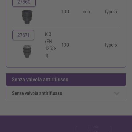
27660
100
non
Type 5
K 3
27671
Ac
(EN
100
Type 5
in
1253-
1
1)
Senza valvola antiriflusso
Senza valvola antiriflusso