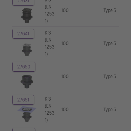
27631
(EN
100
Type 5
C
1253-
1)
K 3
27641
Ac
(EN
100
Type 5
in
1253-
1
1)
27650
100
Type 5
K 3
27651
Ac
(EN
100
Type 5
in
1253-
1
1)