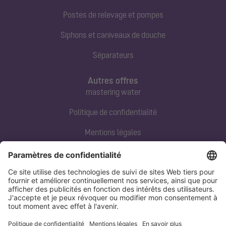
Postes de relevage et pompes
Siphons et caniveaux de douche
Séparateurs
Autres offres
mastering water
Politique de confidentialité
Mentions légales
Contact direct
Tel:
+33 3 88 65 76 00
Email:
info@kessel.fr