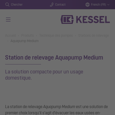
Chercher
Contact
French (FR)
Aller au contenu principal
You are here:
Accueil
Produits
Technique des pompes
Stations de relevage
Aquapump Medium
Station de relevage Aquapump Medium
La solution compacte pour un usage
domestique.
La station de relevage
Aquapump Medium
est une solution de
premier choix lorsqu’il s'agit d'évacuer les eaux usées en-