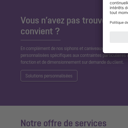
Vous n’avez pas trouvé le pro
convient ?
En complément de nos siphons et caniveaux standard,
no
personnalisées spécifiques aux contraintes particulières 
fonction et de dimensionnement sur demande du client.
Solutions personnalisées
Notre offre de services