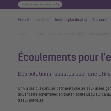
Produits
Service
Guide de planification
Qui somme
Aller au contenu principal
You are here:
Accueil
Produits
Technique d’évacuation
Écoulements po
Écoulements pour l’e
Des solutions robustes pour une utilis
Il n'y a pas que dans les bâtiments que les eaux usées gén
doivent être acheminées en toute fiabilité jusqu'aux cana
d'eaux pluviales.