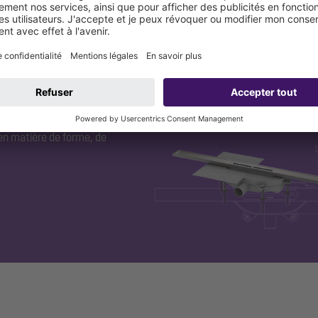
duit qui
us développons des solutions
en matière de forme, de