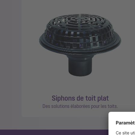
Siphons de toit plat
Des solutions élaborées pour les toits.