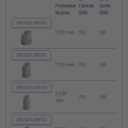
Profondeur
l’arrivée
sortie
Nom
de pose
(DN)
(DN)
d’ar
881005-DN150
1.230 mm
150
150
3
881505-DN150
1.730 mm
150
150
3
882005-DN150
2.230
150
150
3
mm
882505-DN150