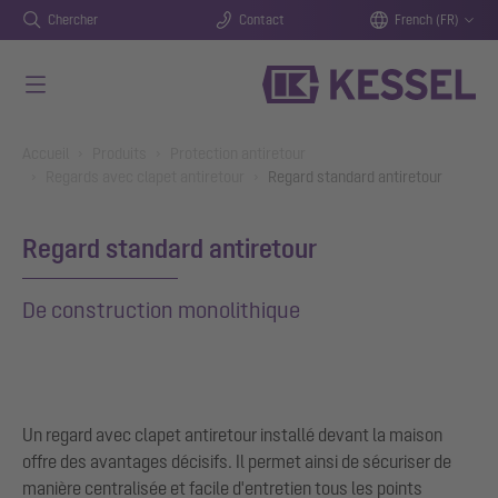
Chercher
Contact
French (FR)
Aller au contenu principal
You are here:
Accueil
Produits
Protection antiretour
Regards avec clapet antiretour
Regard standard antiretour
Regard standard antiretour
De construction monolithique
Un regard avec clapet antiretour installé devant la maison
offre des avantages décisifs. Il permet ainsi de sécuriser de
manière centralisée et facile d'entretien tous les points