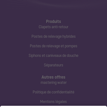
Produits
Clapets anti-retour
Postes de relevage hybrides
Postes de relevage et pompes
Siphons et caniveaux de douche
Séparateurs
Autres offres
mastering water
Politique de confidentialité
Mentions légales