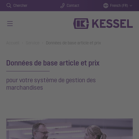
Chercher
Contact
French (FR)
Aller au contenu principal
You are here:
Accueil
Service
Données de base article et prix
Données de base article et prix
pour votre système de gestion des
marchandises