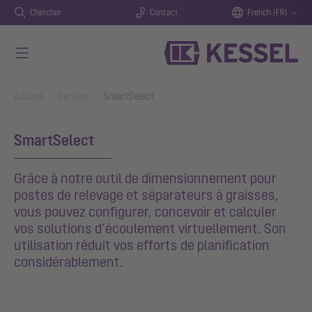
Chercher
Contact
French (FR)
Aller au contenu principal
You are here:
Accueil
Service
SmartSelect
SmartSelect
Grâce à notre outil de dimensionnement pour
postes de relevage et séparateurs à graisses,
vous pouvez configurer, concevoir et calculer
vos solutions d’écoulement virtuellement. Son
utilisation réduit vos efforts de planification
considérablement.