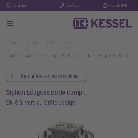
Chercher
Contact
French (FR)
Aller au contenu principal
You are here:
Accueil
Produits
Détails de l'article
Siphon Ecoguss bride compr. DN 80, vertic., Grille design (48883.63)
Retour à la table des articles
Siphon Ecoguss bride compr.
DN 80, vertic., Grille design