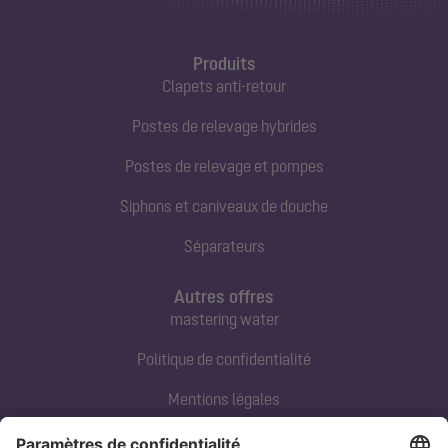
Produits
Clapets anti-retour
Postes de relevage hybrides
Postes de relevage et pompes
Siphons et caniveaux de douche
Séparateurs
Autres offres
mastering water
Politique de confidentialité
Mentions légales