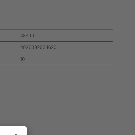
48900
4026092034620
10