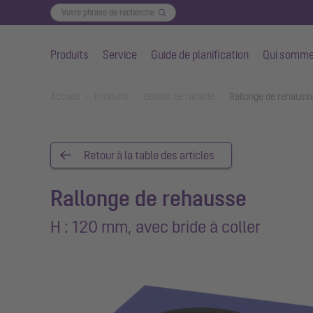
Produits
Service
Guide de planification
Qui somme
Aller au contenu principal
You are here:
Accueil
Produits
Détails de l'article
Rallonge de rehausse
Retour à la table des articles
Rallonge de rehausse
H : 120 mm, avec bride à coller