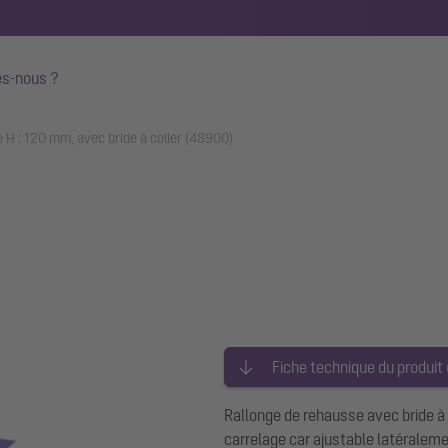
s-nous ?
 H : 120 mm, avec bride à coller (48900)
Fiche technique du produit
Rallonge de rehausse avec bride à 
carrelage car ajustable latéralem