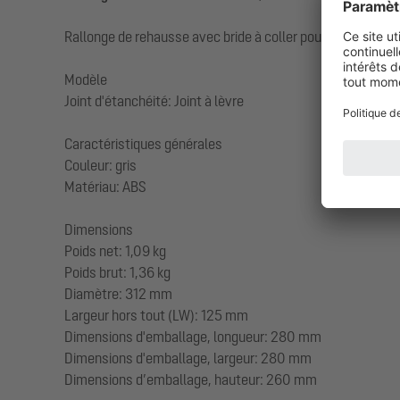
Rallonge de rehausse avec bride à coller pour étanchéités
Modèle
Joint d'étanchéité: Joint à lèvre
Caractéristiques générales
Couleur: gris
Matériau: ABS
Dimensions
Poids net: 1,09 kg
Poids brut: 1,36 kg
Diamètre: 312 mm
Largeur hors tout (LW): 125 mm
Dimensions d'emballage, longueur: 280 mm
Dimensions d'emballage, largeur: 280 mm