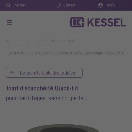
Chercher
Contact
French (FR)
Aller au contenu principal
You are here:
Accueil
Produits
Détails de l'article
Joint d'étanchéité Quick-Fit pour carottages, sans coupe-feu (48991)
Retour à la table des articles
Joint d'étanchéité Quick-Fit
pour carottages, sans coupe-feu