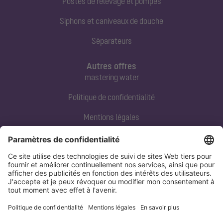
Postes de relevage et pompes
Siphons et caniveaux de douche
Séparateurs
Autres offres
mastering water
Politique de confidentialité
Mentions légales
Contact direct
Tel:
+33 3 88 65 76 00
Email:
info@kessel.fr