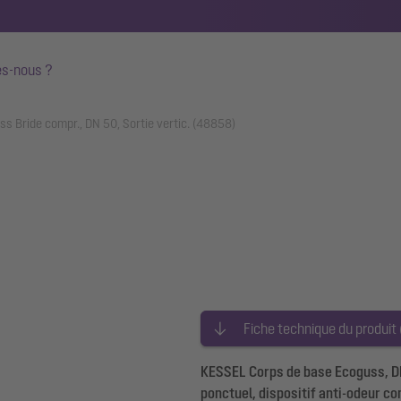
s-nous ?
s Bride compr., DN 50, Sortie vertic. (48858)
Fiche technique du produit
KESSEL Corps de base Ecoguss, DN
ponctuel, dispositif anti-odeur c