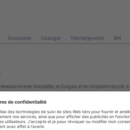
Accessoires
Catalogue
Téléchargements
BIM
.
ehausse en acier inoxydable, en Ecoguss et en composite recyclé, à l
protection contre les chantiers.
nces les plus élevées en matière d'insonorisation, résiste durableme
ent non corrosive. Il peut être brièvement exposé aux flammes de 1
sert à serrer ou à souder des lés de bitume et de bitume polymère ain