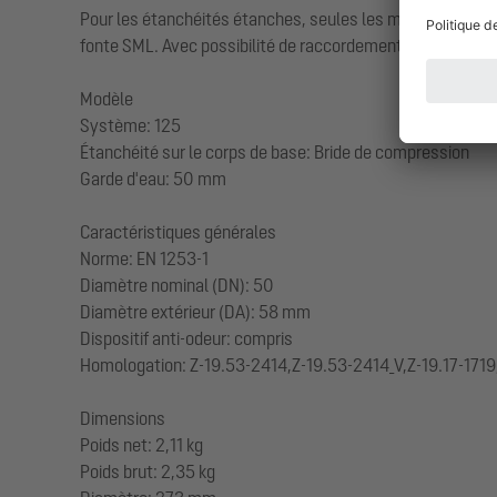
Pour les étanchéités étanches, seules les membranes d'ét
fonte SML. Avec possibilité de raccordement pour liaison é
Modèle
Système: 125
Étanchéité sur le corps de base: Bride de compression
Garde d'eau: 50 mm
Caractéristiques générales
Norme: EN 1253-1
Diamètre nominal (DN): 50
Diamètre extérieur (DA): 58 mm
Dispositif anti-odeur: compris
Homologation: Z-19.53-2414,Z-19.53-2414_V,Z-19.17-1719
Dimensions
Poids net: 2,11 kg
Poids brut: 2,35 kg