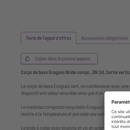
Texte de l'appel d'offres
Accessoires obligatoires
Copier dans le presse-papiers
Corps de base Ecoguss Bride compr., DN 50, Sortie vertic
Le corps de base Ecoguss sert, en combinaison avec une r
dispositif anti-odeur amovible ainsi que d'un couvercle de 
Le matériau composite recyclable Ecoguss répond aux exige
résiste à la température et possède une surface durablem
La bride à coller avec boulons et vis en acier inoxydable 