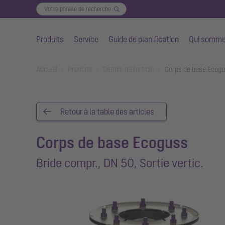
Produits
Service
Guide de planification
Qui somme
Aller au contenu principal
You are here:
Accueil
Produits
Détails de l'article
Corps de base Ecogus
Retour à la table des articles
Corps de base Ecoguss
Bride compr., DN 50, Sortie vertic.