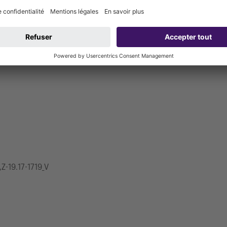
anchéité testées par le fabricant peuvent être utilisées. La tubulur
quipotentielle.
,Z-19.17-1719_V