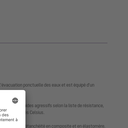
'évacuation ponctuelle des eaux et est équipé d'un
nt à 350 fluides agressifs selon la liste de résistance,
00 à 400 degrés Celsius.
si que des lés d'étanchéité en composite et en élastomère.