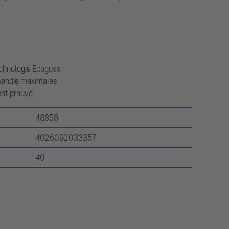
chnologie Ecoguss
ncendie maximales
ent prouvé
48858
4026092033357
40