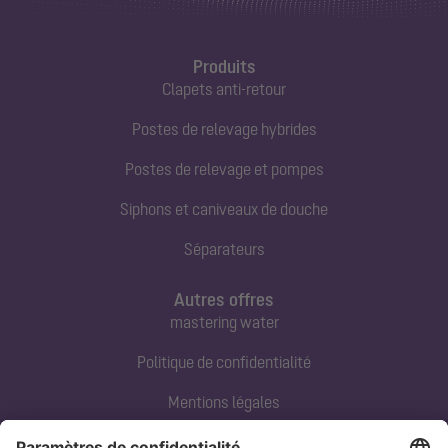
Produits
Clapets anti-retour
Postes de relevage hybrides
Postes de relevage et pompes
Siphons et caniveaux de douche
Séparateurs
Autres offres
mastering water
Politique de confidentialité
Mentions légales