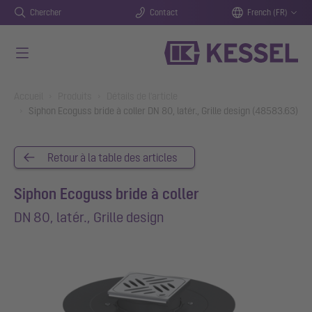
Chercher
Contact
French (FR)
Aller au contenu principal
You are here:
Accueil
Produits
Détails de l'article
Siphon Ecoguss bride à coller DN 80, latér., Grille design (48583.63)
Retour à la table des articles
Siphon Ecoguss bride à coller
DN 80, latér., Grille design