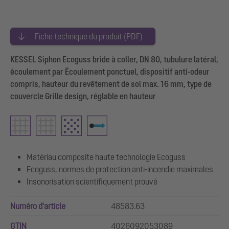
Fiche technique du produit (PDF)
KESSEL Siphon Ecoguss bride à coller, DN 80, tubulure latéral,
écoulement par Écoulement ponctuel, dispositif anti-odeur
compris, hauteur du revêtement de sol max. 16 mm, type de
couvercle Grille design, réglable en hauteur
Matériau composite haute technologie Ecoguss
Ecoguss, normes de protection anti-incendie maximales
Insonorisation scientifiquement prouvé
Numéro d'article
48583.63
GTIN
4026092053089