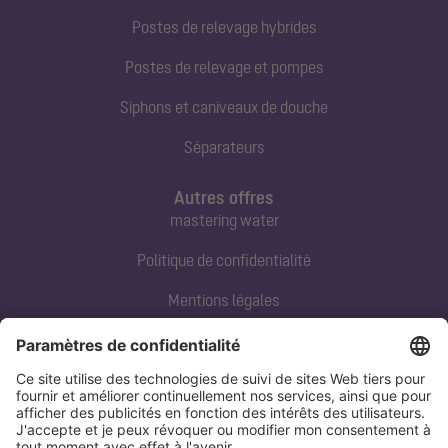
Postes de relevage hybrides
Postes de relevage et pompes
Siphons et caniveaux de douche
Séparateurs
Autres offres
mastering water
Politique de confidentialité
Mentions légales
Contact direct
Tel:
+33 3 88 65 76 00
Email:
info@kessel.fr