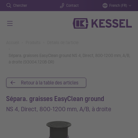
Chercher
Contact
French (FR)
Aller au contenu principal
You are here:
Accueil
Produits
Détails de l'article
Sépara. graisses EasyClean ground NS 4, Direct, 800-1200 mm, A/B,
à droite (93004.120B-DR)
Retour à la table des articles
Sépara. graisses EasyClean ground
NS 4, Direct, 800-1200 mm, A/B, à droite