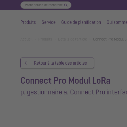
Produits
Service
Guide de planification
Qui somme
Aller au contenu principal
You are here:
Accueil
Produits
Détails de l'article
Connect Pro Modul Lo
Retour à la table des articles
Connect Pro Modul LoRa
p. gestionnaire a. Connect Pro interfa