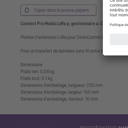
Copier dans le presse-papiers
Connect Pro Modul LoRa p. gestionnaire a. Connect Pro i
Platine d’extension LoRa pour SonicControl à partir de 10
Pour un transfert de données sans fil entre le gestionnaire
Dimensions
Poids net: 0,08 kg
Poids brut: 0,1 kg
Dimensions d'emballage, longueur: 220 mm
Dimensions d'emballage, largeur: 150 mm