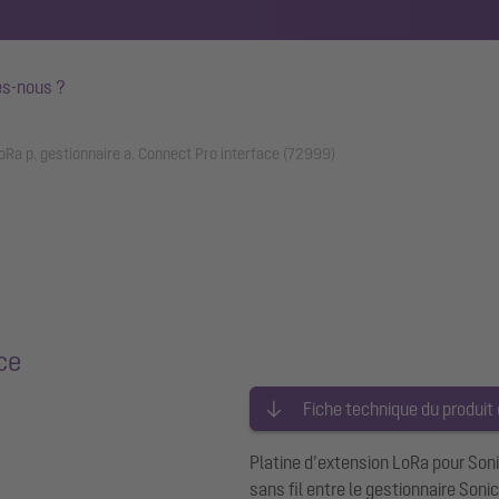
s-nous ?
Ra p. gestionnaire a. Connect Pro interface (72999)
ce
Fiche technique du produit
Platine d’extension LoRa pour Son
sans fil entre le gestionnaire Soni