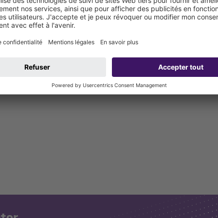
nterface
/2021
 SonicControl et la technique du bâtiment ou un portail via LoRa WAN (