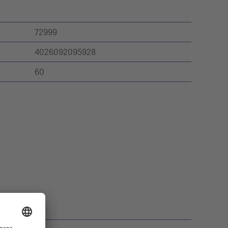
72999
4026092095928
60