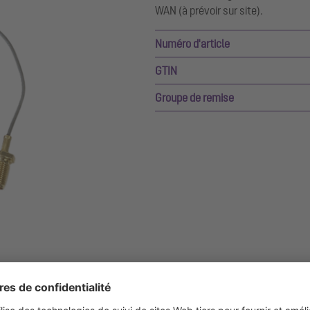
WAN (à prévoir sur site).
Numéro d'article
GTIN
Groupe de remise
gements