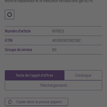
entre le séparateur et le mesureur installé hors gel 60 m.
Numéro d'article
917823
GTIN
4026092092392
Groupe de remise
60
Texte de l'appel d'offres
Catalogue
Téléchargements
Copier dans le presse-papiers