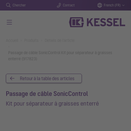
Chercher
Contact
French (FR)
Aller au contenu principal
You are here:
Accueil
Produits
Détails de l'article
Passage de câble SonicControl Kit pour séparateur à graisses
enterré (917823)
Retour à la table des articles
Passage de câble SonicControl
Kit pour séparateur à graisses enterré