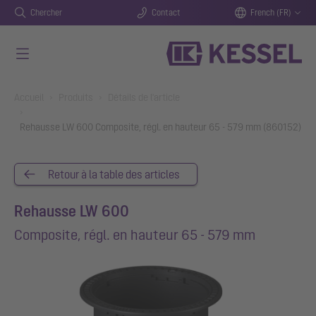
Chercher
Contact
French (FR)
Aller au contenu principal
You are here:
Accueil
Produits
Détails de l'article
Rehausse LW 600 Composite, régl. en hauteur 65 - 579 mm (860152)
Retour à la table des articles
Rehausse LW 600
Composite, régl. en hauteur 65 - 579 mm