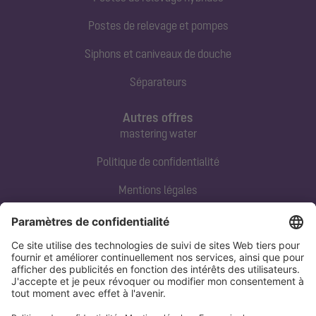
Postes de relevage et pompes
Siphons et caniveaux de douche
Séparateurs
Autres offres
mastering water
Politique de confidentialité
Mentions légales
Contact direct
Tel:
+33 3 88 65 76 00
Email:
info@kessel.fr