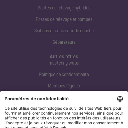
Postes de relevage hybrides
Postes de relevage et pompes
Siphons et caniveaux de douche
Séparateurs
Autres offres
mastering water
Politique de confidentialité
Mentions légales
Contact direct
Tel:
+33 3 88 65 76 00
Email:
info@kessel.fr