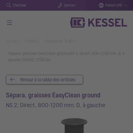
Chercher
Contact
French (FR)
Aller au contenu principal
You are here:
Accueil
Produits
Détails de l'article
Sépara. graisses EasyClean ground NS 2, Direct, 800-1200 mm, D, à
gauche (93002.120D-DL)
Retour à la table des articles
Sépara. graisses EasyClean ground
NS 2, Direct, 800-1200 mm, D, à gauche