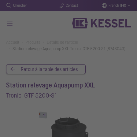
Chercher
Contact
French (FR)
Aller au contenu principal
You are here:
Accueil
Produits
Détails de l'article
Station relevage Aquapump XXL Tronic, GTF 5200-S1 (8743043)
Retour à la table des articles
Station relevage Aquapump XXL
Tronic, GTF 5200-S1