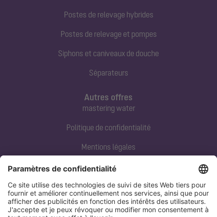
Postes de relevage hybrides
Postes de relevage et pompes
Siphons et caniveaux de douche
Séparateurs
Autres offres
mastering water
Politique de confidentialité
Mentions légales
Contact direct
Tel:
+33 3 88 65 76 00
Email:
info@kessel.fr