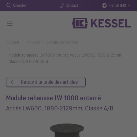
Chercher
Contact
French (FR)
Aller au contenu principal
You are here:
Accueil
Produits
Détails de l'article
Module rehausse LW 1000 enterré Accès LW600, 1880-2129mm,
Classe A/B (8740036)
Retour à la table des articles
Module rehausse LW 1000 enterré
Accès LW600, 1880-2129mm, Classe A/B