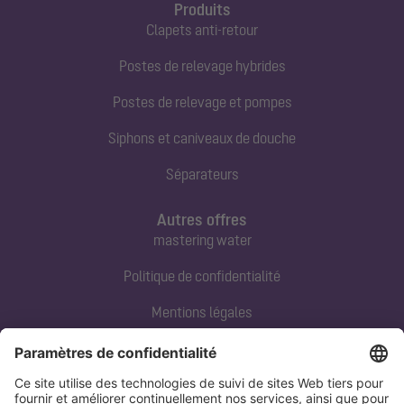
Produits
Clapets anti-retour
Postes de relevage hybrides
Postes de relevage et pompes
Siphons et caniveaux de douche
Séparateurs
Autres offres
mastering water
Politique de confidentialité
Mentions légales
Contact direct
Tel:
+33 3 88 65 76 00