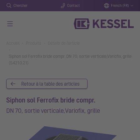
Chercher
Contact
French (FR)
Aller au contenu principal
You are here:
Accueil
Produits
Détails de l'article
Siphon sol Ferrofix bride compr. DN 70, sortie verticale,Variofix, grille
(54210.21)
Retour à la table des articles
Siphon sol Ferrofix bride compr.
DN 70, sortie verticale,Variofix, grille