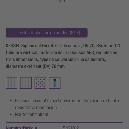
Fiche technique du produit (PDF)
KESSEL Siphon sol Ferrofix bride compr., DN 70, Système 125,
tubulure vertical, matériau de la rehausse ABS, réglable en
trois dimensions, type de couvercle grille caillebotis,
diamètre extérieur (DA) 78 mm
En acier inoxydable particulièrement hygiénique à haute
résistance mécanique
Haute débit allant
Numéro d'article
54210.21