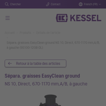
Chercher
Contact
French (FR)
Aller au contenu principal
You are here:
Accueil
Produits
Détails de l'article
Sépara. graisses EasyClean ground NS 10, Direct, 670-1170 mm,A/B,
à gauche (95100-120B-DL)
Retour à la table des articles
Sépara. graisses EasyClean ground
NS 10, Direct, 670-1170 mm,A/B, à gauche