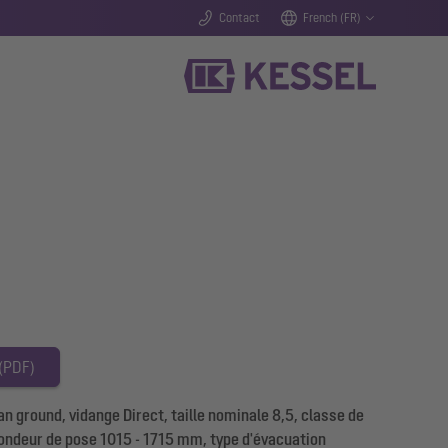
Contact
French (FR)
 (PDF)
 ground, vidange Direct, taille nominale 8,5, classe de
fondeur de pose 1015 - 1715 mm, type d'évacuation