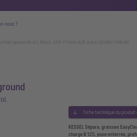
s-nous ?
syClean ground NS 8,5, Direct, 1015-1715mm,A/B, à droi. (95085-170B-DR)
ground
oi.
Fiche technique du produit
KESSEL Sépara. graisses EasyClean
charge B 125, pose enterrée, pro