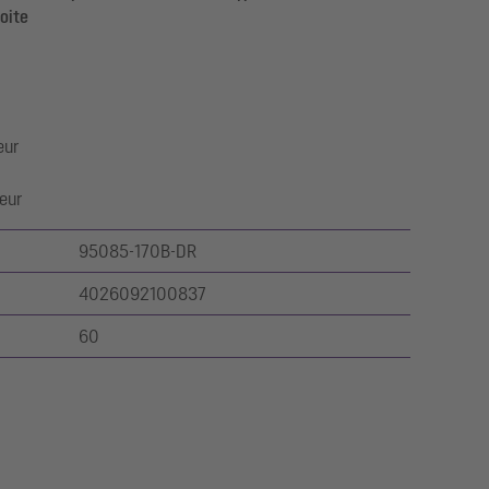
oite
eur
eur
95085-170B-DR
4026092100837
60