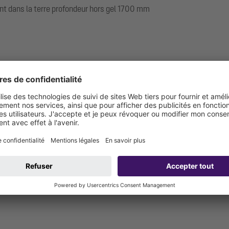
t dans la terre profondeur hors gel 1700 mm
s pièces de jonction à prévoir sur site)