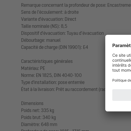
Remarque concernant la profondeur de pose: Encastremen
Sens de l'écoulement: à droite
Variante d'évacuation: Direct
Taille nominale (NS): 8,5
Dispositif d'évacuation: Tuyau d’évacuation
Débourbage: manuel
Capacité de charge (DIN 19901): E4
Caractéristiques générales
Matériau: PE
Norme: EN 1825, DIN 4040-100
Type d'installation: pose enterrée
État à la livraison: Prêt au raccordement (raccordement de
Dimensions
Poids net: 335 kg
Poids brut: 340 kg
Diamètre: 648 mm