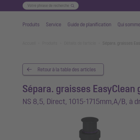
Produits
Service
Guide de planification
Qui somme
Aller au contenu principal
You are here:
Accueil
Produits
Détails de l'article
Sépara. graisses Ea
Retour à la table des articles
Sépara. graisses EasyClean 
NS 8,5, Direct, 1015-1715mm,A/B, à dr