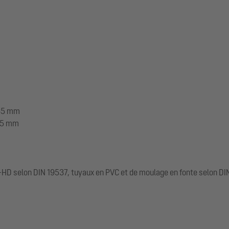
1685 mm
755 mm
E-HD selon DIN 19537, tuyaux en PVC et de moulage en fonte selon DI