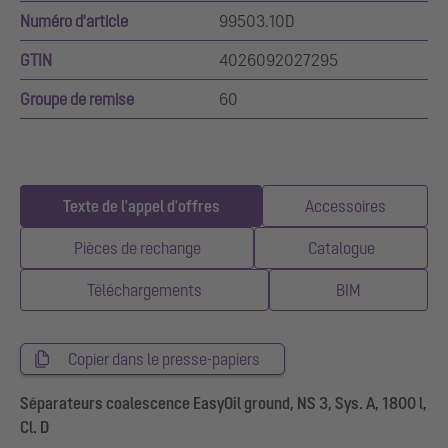
Numéro d'article
99503.10D
GTIN
4026092027295
Groupe de remise
60
Texte de l'appel d'offres
Accessoires
Pièces de rechange
Catalogue
Téléchargements
BIM
Copier dans le presse-papiers
Séparateurs coalescence EasyOil ground, NS 3, Sys. A, 1800 l,
Cl. D