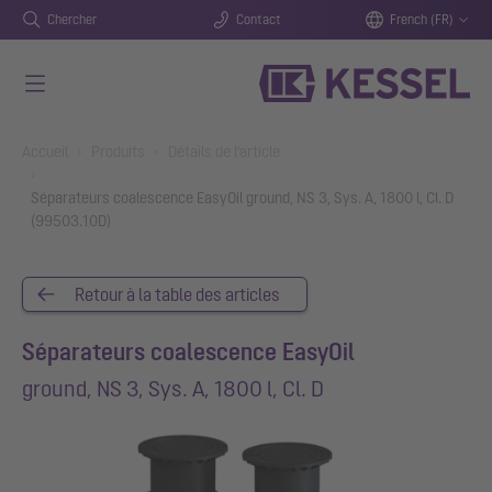
Chercher
Contact
French (FR)
Aller au contenu principal
You are here:
Accueil
Produits
Détails de l'article
Séparateurs coalescence EasyOil ground, NS 3, Sys. A, 1800 l, Cl. D
(99503.10D)
Retour à la table des articles
Séparateurs coalescence EasyOil
ground, NS 3, Sys. A, 1800 l, Cl. D