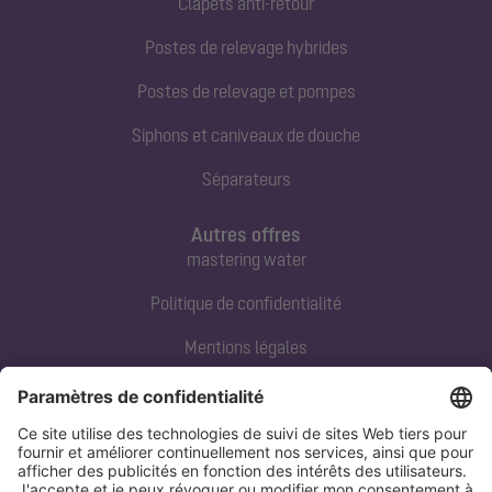
Clapets anti-retour
Postes de relevage hybrides
Postes de relevage et pompes
Siphons et caniveaux de douche
Séparateurs
Autres offres
mastering water
Politique de confidentialité
Mentions légales
Contact direct
Tel:
+33 3 88 65 76 00
Email:
info@kessel.fr