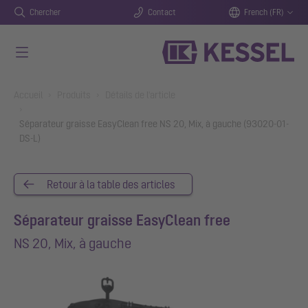
Chercher
Contact
French (FR)
Aller au contenu principal
You are here:
Accueil
Produits
Détails de l'article
Séparateur graisse EasyClean free NS 20, Mix, à gauche (93020-01-
DS-L)
Retour à la table des articles
Séparateur graisse EasyClean free
NS 20, Mix, à gauche