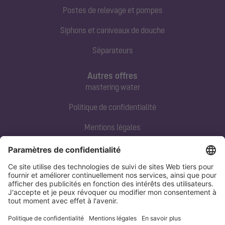
Postes de relevage et pompes
Siphons et caniveaux de douche
Séparateurs
Autres offres
mastering water
Politique de confidentialité
Mentions légales
Contact direct
Tel:
+33 3 88 65 76 00
Email:
info@kessel.fr