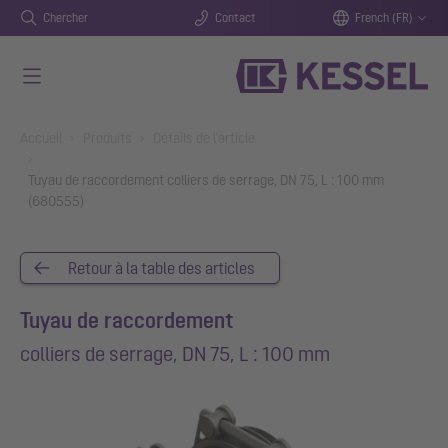
Chercher
Contact
French (FR)
Aller au contenu principal
You are here:
Accueil
Produits
Détails de l'article
Tuyau de raccordement colliers de serrage, DN 75, L : 100 mm
(680555)
Retour à la table des articles
Tuyau de raccordement
colliers de serrage, DN 75, L : 100 mm