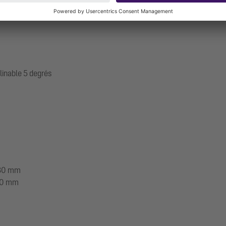
 la cuve: 1320 mm
linable 5 degrés
1030 mm
100 mm