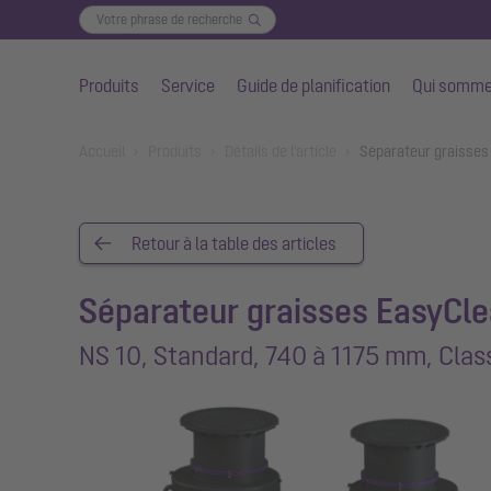
Produits
Service
Guide de planification
Qui somme
Aller au contenu principal
You are here:
Accueil
Produits
Détails de l'article
Séparateur graisses
Retour à la table des articles
Séparateur graisses EasyCl
NS 10, Standard, 740 à 1175 mm, Clas