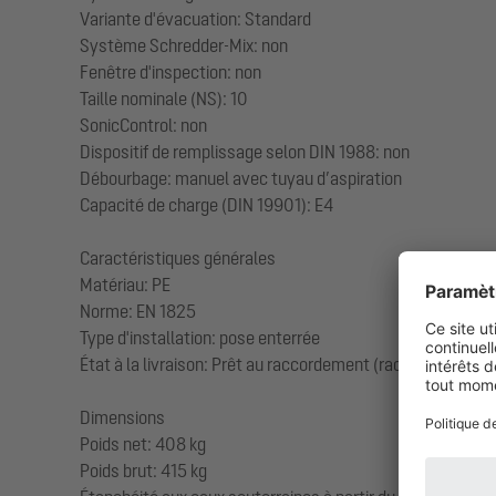
Variante d'évacuation: Standard
Système Schredder-Mix: non
Fenêtre d'inspection: non
Taille nominale (NS): 10
SonicControl: non
Dispositif de remplissage selon DIN 1988: non
Débourbage: manuel avec tuyau d’aspiration
Capacité de charge (DIN 19901): E4
Caractéristiques générales
Matériau: PE
Norme: EN 1825
Type d'installation: pose enterrée
État à la livraison: Prêt au raccordement (raccordement de
Dimensions
Poids net: 408 kg
Poids brut: 415 kg