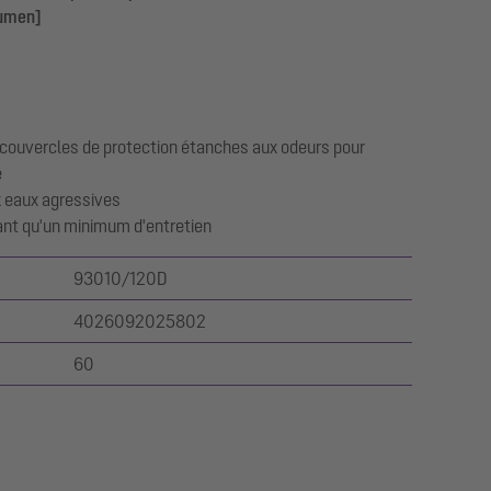
lumen]
couvercles de protection étanches aux odeurs pour
e
x eaux agressives
nt qu'un minimum d'entretien
93010/120D
4026092025802
60