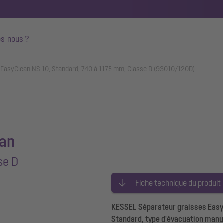
s-nous ?
 EasyClean NS 10, Standard, 740 à 1175 mm, Classe D (93010/120D)
ean
se D
Fiche technique du produit
KESSEL Séparateur graisses EasyC
Standard, type d'évacuation manue