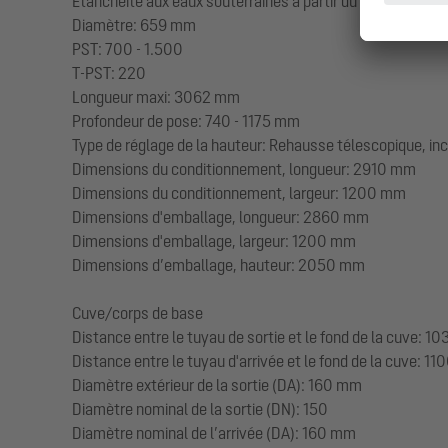
Étanchéité aux eaux souterraines à partir du point bas de
Diamètre: 659 mm
PST: 700 - 1.500
T-PST: 220
Longueur maxi: 3062 mm
Profondeur de pose: 740 - 1175 mm
Type de réglage de la hauteur: Rehausse télescopique, inc
Dimensions du conditionnement, longueur: 2910 mm
Dimensions du conditionnement, largeur: 1200 mm
Dimensions d'emballage, longueur: 2860 mm
Dimensions d'emballage, largeur: 1200 mm
Dimensions d’emballage, hauteur: 2050 mm
Cuve/corps de base
Distance entre le tuyau de sortie et le fond de la cuve: 
Distance entre le tuyau d'arrivée et le fond de la cuve: 1
Diamètre extérieur de la sortie (DA): 160 mm
Diamètre nominal de la sortie (DN): 150
Diamètre nominal de l’arrivée (DA): 160 mm