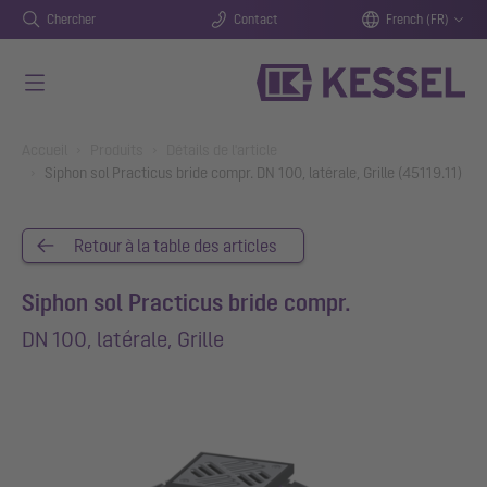
Chercher
Contact
French (FR)
Aller au contenu principal
You are here:
Accueil
Produits
Détails de l'article
Siphon sol Practicus bride compr. DN 100, latérale, Grille (45119.11)
Retour à la table des articles
Siphon sol Practicus bride compr.
DN 100, latérale, Grille