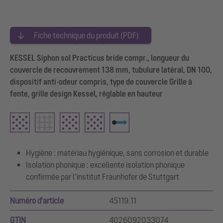
Fiche technique du produit (PDF)
KESSEL Siphon sol Practicus bride compr., longueur du
couvercle de recouvrement 138 mm, tubulure latéral, DN 100,
dispositif anti-odeur compris, type de couvercle Grille à
fente, grille design Kessel, réglable en hauteur
Hygiène : matériau hygiénique, sans corrosion et durable
Isolation phonique : excellente isolation phonique
confirmée par l’institut Fraunhofer de Stuttgart
Numéro d'article
45119.11
GTIN
4026092033074