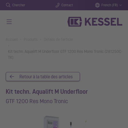
Chercher
Contact
French (FR)
Aller au contenu principal
You are here:
Accueil
Produits
Détails de l'article
Kit techn. Aqualift M Underfloor GTF 1200 Res Mono Tronic (281250C-
TK)
Retour à la table des articles
Kit techn. Aqualift M Underfloor
GTF 1200 Res Mono Tronic