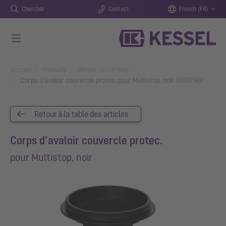
Chercher
Contact
French (FR)
Aller au contenu principal
You are here:
Accueil
Produits
Détails de l'article
Corps d’avaloir couvercle protec. pour Multistop, noir (680796)
Retour à la table des articles
Corps d’avaloir couvercle protec.
pour Multistop, noir