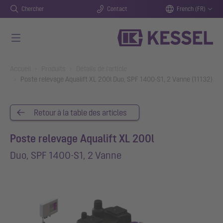
Chercher
Contact
French (FR)
Aller au contenu principal
You are here:
Accueil
Produits
Détails de l'article
Poste relevage Aqualift XL 200l Duo, SPF 1400-S1, 2 Vanne (11132)
Retour à la table des articles
Poste relevage Aqualift XL 200l
Duo, SPF 1400-S1, 2 Vanne