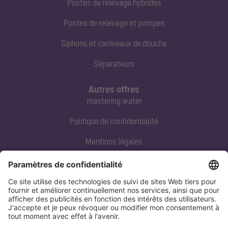
Postes de relevage hybrides
Postes de relevage et pompes
Siphons et caniveaux de douche
Séparateurs
Autres offres
mastering water
Politique de confidentialité
Mentions légales
Contact direct
Tel:
+33 3 88 65 76 00
Email:
info@kessel.fr