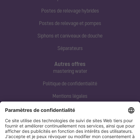
Postes de relevage hybrides
Postes de relevage et pompes
Siphons et caniveaux de douche
Séparateurs
Autres offres
mastering water
Politique de confidentialité
Mentions légales
Contact direct
Tel:
+33 3 88 65 76 00
Email:
info@kessel.fr