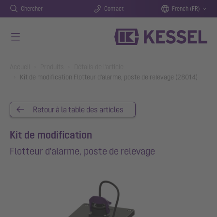
Chercher
Contact
French (FR)
Aller au contenu principal
You are here:
Accueil
Produits
Détails de l'article
Kit de modification Flotteur d'alarme, poste de relevage (28014)
Retour à la table des articles
Kit de modification
Flotteur d'alarme, poste de relevage