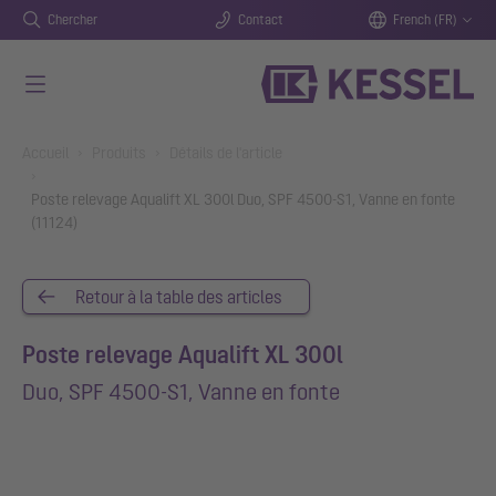
Chercher
Contact
French (FR)
Aller au contenu principal
You are here:
Accueil
Produits
Détails de l'article
Poste relevage Aqualift XL 300l Duo, SPF 4500-S1, Vanne en fonte
(11124)
Retour à la table des articles
Poste relevage Aqualift XL 300l
Duo, SPF 4500-S1, Vanne en fonte