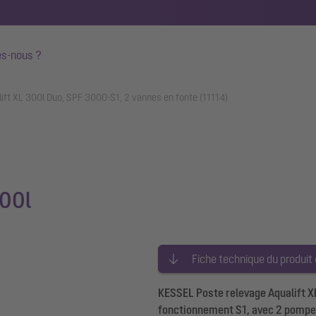
s-nous ?
ift XL 300l Duo, SPF 3000-S1, 2 vannes en fonte (11114)
300l
Fiche technique du produit
KESSEL Poste relevage Aqualift XL
fonctionnement S1, avec 2 pompes