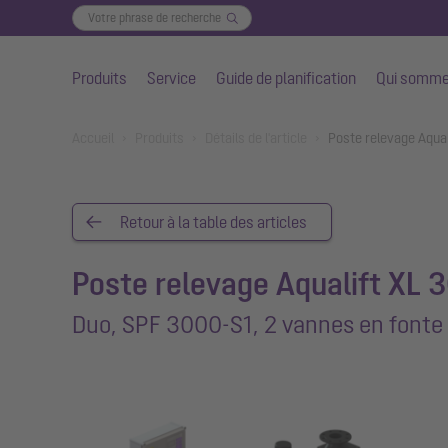
Produits
Service
Guide de planification
Qui somme
Aller au contenu principal
You are here:
Accueil
Produits
Détails de l'article
Poste relevage Aqual
Retour à la table des articles
Poste relevage Aqualift XL 
Duo, SPF 3000-S1, 2 vannes en fonte