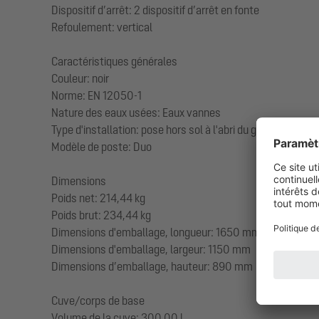
Dispositif d’arrêt: 2 dispositif d’arrêt en fonte
Refoulement: vertical
Caractéristiques générales
Couleur: noir
Norme: EN 12050-1
Nature des eaux usées: Eaux vannes
Type d'installation: pose hors sol à l'abri du gel
Modèle de poste: Duo
Dimensions
Poids net: 214,44 kg
Poids brut: 234,44 kg
Dimensions d'emballage, longueur: 1650 mm
Dimensions d'emballage, largeur: 1150 mm
Dimensions d’emballage, hauteur: 890 mm
Cuve/corps de base
Volume de la cuve: 300,00 l