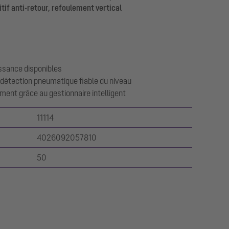
itif anti-retour, refoulement vertical
issance disponibles
 détection pneumatique fiable du niveau
ement grâce au gestionnaire intelligent
11114
4026092057810
50