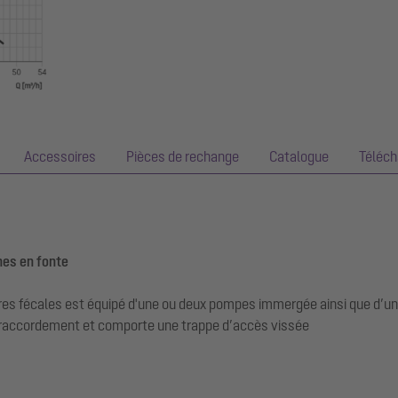
Accessoires
Pièces de rechange
Catalogue
Téléc
nes en fonte
es fécales est équipé d'une ou deux pompes immergée ainsi que d’un d
de raccordement et comporte une trappe d’accès vissée