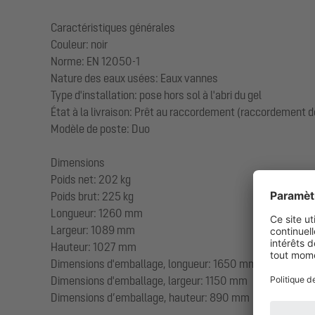
Caractéristiques générales
Couleur: noir
Norme: EN 12050-1
Nature des eaux usées: Eaux vannes
Type d'installation: pose hors sol à l'abri du gel
État à la livraison: Prêt au raccordement (raccordement d
Modèle de poste: Duo
Dimensions
Poids net: 202 kg
Poids brut: 225 kg
Longueur: 1260 mm
Largeur: 1089 mm
Hauteur: 1027 mm
Dimensions d'emballage, longueur: 1650 mm
Dimensions d'emballage, largeur: 1150 mm
Dimensions d’emballage, hauteur: 890 mm