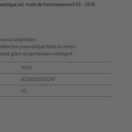
acoustique oui, mode de fonctionnement S3 – 50 %
issance disponibles
 détection pneumatique fiable du niveau
ement grâce au gestionnaire intelligent
11057
4026092057247
50