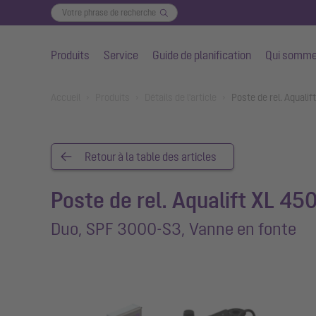
Produits
Service
Guide de planification
Qui somme
Aller au contenu principal
You are here:
Accueil
Produits
Détails de l'article
Poste de rel. Aquali
Retour à la table des articles
Poste de rel. Aqualift XL 450
Duo, SPF 3000-S3, Vanne en fonte