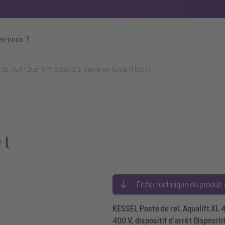
s-nous ?
ft XL 450 l Duo, SPF 3000-S3, Vanne en fonte (11057)
 l
Fiche technique du produit
KESSEL Poste de rel. Aqualift XL 4
400 V, dispositif d’arrêt Disposi