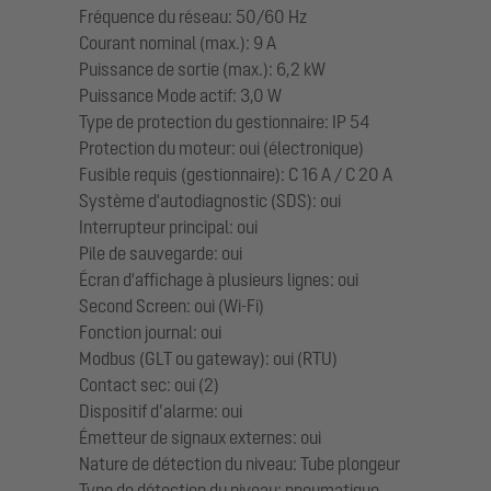
Fréquence du réseau: 50/60 Hz
Courant nominal (max.): 9 A
Puissance de sortie (max.): 6,2 kW
Puissance Mode actif: 3,0 W
Type de protection du gestionnaire: IP 54
Protection du moteur: oui (électronique)
Fusible requis (gestionnaire): C 16 A / C 20 A
Système d'autodiagnostic (SDS): oui
Interrupteur principal: oui
Pile de sauvegarde: oui
Écran d'affichage à plusieurs lignes: oui
Second Screen: oui (Wi-Fi)
Fonction journal: oui
Modbus (GLT ou gateway): oui (RTU)
Contact sec: oui (2)
Dispositif d’alarme: oui
Émetteur de signaux externes: oui
Nature de détection du niveau: Tube plongeur
Type de détection du niveau: pneumatique