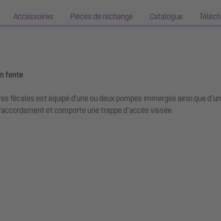
Accessoires
Pièces de rechange
Catalogue
Téléc
en fonte
es fécales est équipé d'une ou deux pompes immergée ainsi que d’un d
de raccordement et comporte une trappe d’accès vissée