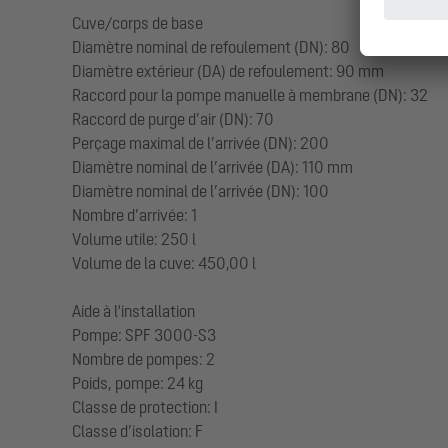
Cuve/corps de base
Diamètre nominal de refoulement (DN): 80
Diamètre extérieur (DA) de refoulement: 90 mm
Raccord pour la pompe manuelle à membrane (DN): 32
Raccord de purge d’air (DN): 70
Perçage maximal de l’arrivée (DN): 200
Diamètre nominal de l’arrivée (DA): 110 mm
Diamètre nominal de l’arrivée (DN): 100
Nombre d’arrivée: 1
Volume utile: 250 l
Volume de la cuve: 450,00 l
Aide à l'installation
Pompe: SPF 3000-S3
Nombre de pompes: 2
Poids, pompe: 24 kg
Classe de protection: I
Classe d’isolation: F