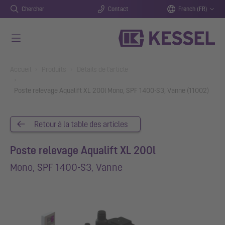
Chercher
Contact
French (FR)
Aller au contenu principal
You are here:
Accueil
Produits
Détails de l'article
Poste relevage Aqualift XL 200l Mono, SPF 1400-S3, Vanne (11002)
Retour à la table des articles
Poste relevage Aqualift XL 200l
Mono, SPF 1400-S3, Vanne