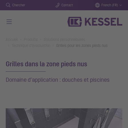
Chercher
Contact
French (FR)
Aller au contenu principal
You are here:
Accueil
Produits
Solutions personnalisées
Technique d’évacuation
Grilles pour les zones pieds nus
Grilles dans la zone pieds nus
Domaine d’application : douches et piscines