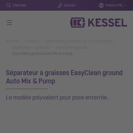
Chercher
Contact
French (FR)
Aller au contenu principal
You are here:
Accueil
Produits
Séparateurs graisses et hydrocarbures
Séparateur à graisses
EasyClean ground
EasyClean ground Auto Mix & Pump
Séparateur à graisses EasyClean ground
Auto Mix & Pump
Le modèle polyvalent pour pose enterrée.
Show larger version for: