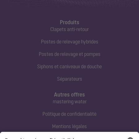
Produits
Clapets anti-retour
Postes de relevage hybrides
Postes de relevage et pompes
Siphons et caniveaux de douche
Séparateurs
Autres offres
mastering water
Politique de confidentialité
Mentions légales