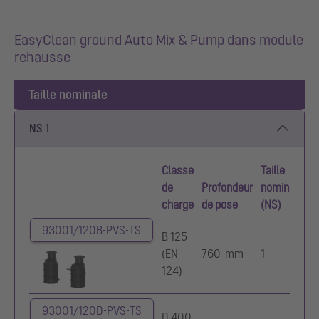
EasyClean ground Auto Mix & Pump dans module
rehausse
Taille nominale
NS 1
Classe
Taille
de
Profondeur
nominale
charge
de pose
(NS)
93001/120B-PVS-TS
B 125
(EN
760 mm
1
124)
93001/120D-PVS-TS
D 400