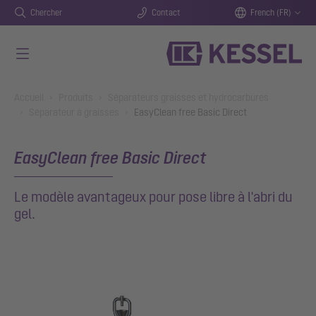
Chercher
Contact
French (FR)
Aller au contenu principal
You are here:
Accueil
Produits
Séparateurs graisses et hydrocarbures
Séparateur à graisses
EasyClean free Basic Direct
EasyClean free Basic Direct
Le modèle avantageux pour pose libre à l'abri du
gel.