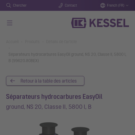
Chercher
Contact
French (FR)
Aller au contenu principal
You are here:
Accueil
Produits
Détails de l'article
Séparateurs hydrocarbures EasyOil ground, NS 20, Classe II, 5800 l,
B (99620.80BEX)
Retour à la table des articles
Séparateurs hydrocarbures EasyOil
ground, NS 20, Classe II, 5800 l, B