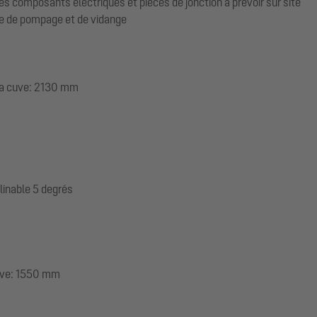
es composants électriques et pièces de jonction à prévoir sur site
ule de pompage et de vidange
 la cuve: 2130 mm
linable 5 degrés
cuve: 1550 mm