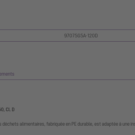
97075G5A-120D
gements
0, Cl. D
 déchets alimentaires, fabriquée en PE durable, est adaptée à une 