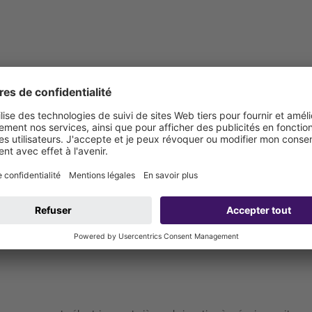
t en PE-HD ou PVC SDR 11 / PN 16
ion): 1 1/2"
10 mm (ventilation par le toit nécessaire)
al (DN): 50 mm