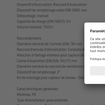
Dispositif d'évacuation: Raccord d’évacuation
Dispositif de remplissage selon DIN 1988: non
Débourbage: manuel
Capacité de charge (DIN 19901): E4
Volume nominal: 7500 l
Raccordements
Diamètre nominal de l’arrivée (DN): 90 mm
Raccord d'arrivée d'alimentation: Conduite de refoulemen
Manchon à filetage intérieur pour capteur de niveau (en opt
Canne d'aspiration (DN/DA): 60/75 mm
Diamètre nominal du raccord de ventilation (DN/DA): 100/1
Dispositif de remplissage: 2"
Kit de montage pour capteur de niveau - Diamètre nomin
Caractéristiques générales
Matériau: PE
Type d'installation: pose enterrée