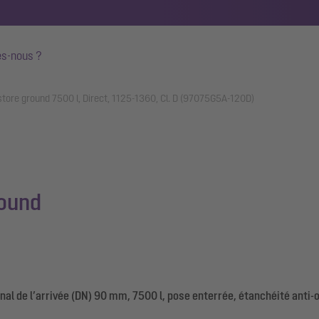
s-nous ?
store ground 7500 l, Direct, 1125-1360, Cl. D (97075G5A-120D)
round
l de l’arrivée (DN) 90 mm, 7500 l, pose enterrée, étanchéité anti-o