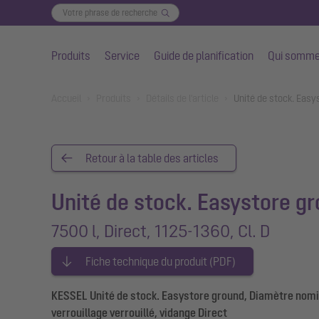
Produits
Service
Guide de planification
Qui somme
Aller au contenu principal
You are here:
Accueil
Produits
Détails de l'article
Unité de stock. Easy
Retour à la table des articles
Unité de stock. Easystore g
7500 l, Direct, 1125-1360, Cl. D
Fiche technique du produit (PDF)
KESSEL Unité de stock. Easystore ground, Diamètre nomina
verrouillage verrouillé, vidange Direct