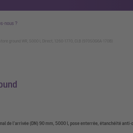
s-nous ?
store ground WR, 5000 l, Direct, 1260-1770, Cl.B (97050G6A-170B)
round
l de l’arrivée (DN) 90 mm, 5000 l, pose enterrée, étanchéité anti-o