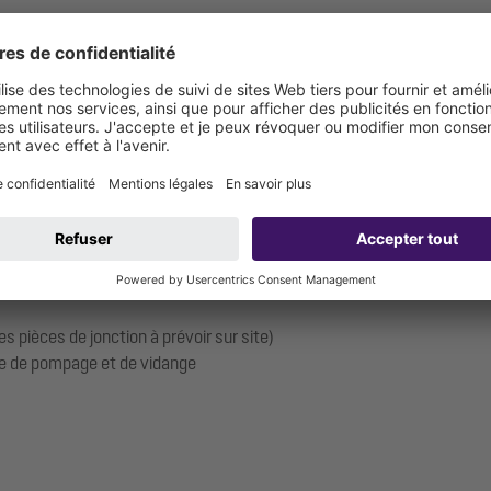
t en PE-HD ou PVC SDR 11 / PN 16
ion): 1 1/2"
10 mm (ventilation par le toit nécessaire)
al (DN): 50 mm
s pièces de jonction à prévoir sur site)
ule de pompage et de vidange