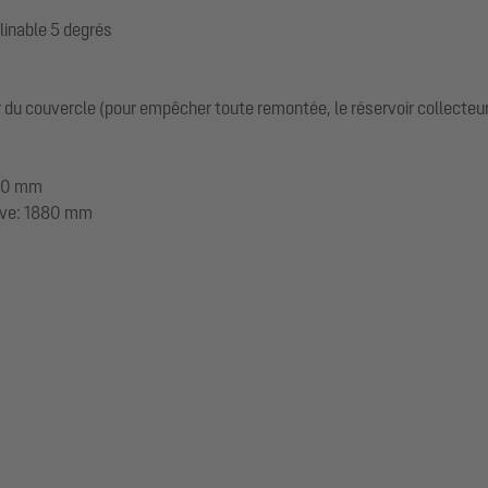
linable 5 degrés
du couvercle (pour empêcher toute remontée, le réservoir collecteur d
1880 mm
cuve: 1880 mm