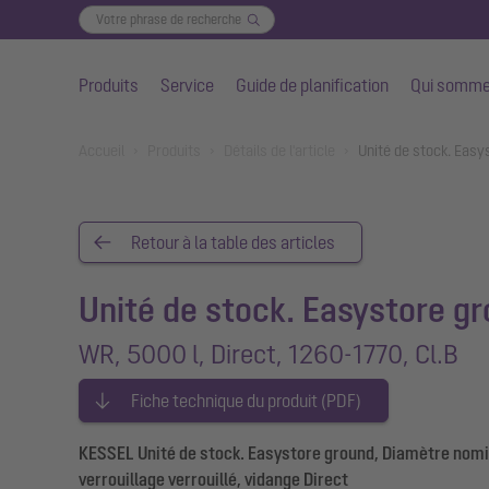
Produits
Service
Guide de planification
Qui somme
Aller au contenu principal
You are here:
Accueil
Produits
Détails de l'article
Unité de stock. Easy
Retour à la table des articles
Unité de stock. Easystore g
WR, 5000 l, Direct, 1260-1770, Cl.B
Fiche technique du produit (PDF)
KESSEL Unité de stock. Easystore ground, Diamètre nomina
verrouillage verrouillé, vidange Direct