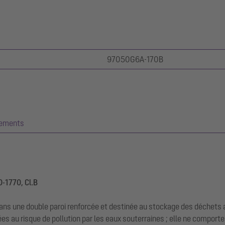
97050G6A-170B
gements
0-1770, Cl.B
ans une double paroi renforcée et destinée au stockage des déchets a
s au risque de pollution par les eaux souterraines ; elle ne compor