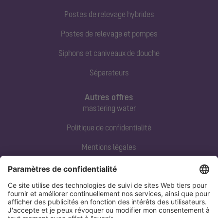
Postes de relevage hybrides
Postes de relevage et pompes
Siphons et caniveaux de douche
Séparateurs
Autres offres
mastering water
Politique de confidentialité
Mentions légales
Contact direct
Tel:
+33 3 88 65 76 00
Email:
info@kessel.fr