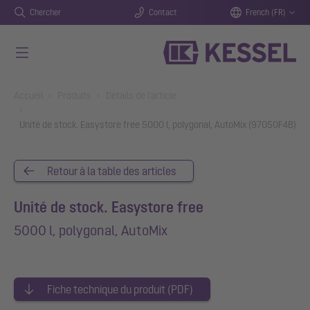
Chercher
Contact
French (FR)
Aller au contenu principal
You are here:
Accueil
Produits
Détails de l'article
Unité de stock. Easystore free 5000 l, polygonal, AutoMix (97050F4B)
Retour à la table des articles
Unité de stock. Easystore free
5000 l, polygonal, AutoMix
Fiche technique du produit (PDF)