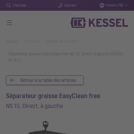
Chercher
Contact
French (FR)
Aller au contenu principal
You are here:
Accueil
Produits
Détails de l'article
Séparateur graisse EasyClean free NS 15, Direct, à gauche (93015-
01-D-L)
Retour à la table des articles
Séparateur graisse EasyClean free
NS 15, Direct, à gauche