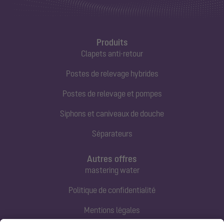
Produits
Clapets anti-retour
Postes de relevage hybrides
Postes de relevage et pompes
Siphons et caniveaux de douche
Séparateurs
Autres offres
mastering water
Politique de confidentialité
Mentions légales