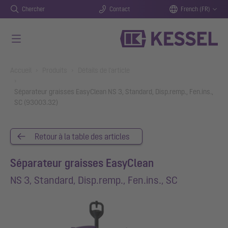
Chercher
Contact
French (FR)
Aller au contenu principal
You are here:
Accueil
Produits
Détails de l'article
Séparateur graisses EasyClean NS 3, Standard, Disp.remp., Fen.ins.,
SC (93003.32)
Retour à la table des articles
Séparateur graisses EasyClean
NS 3, Standard, Disp.remp., Fen.ins., SC