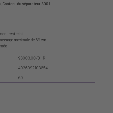
es, Contenu du séparateur 300 l
ment restreint
es passage maximale de 69 cm
ermée
93003.00/D1-R
4026092103654
60