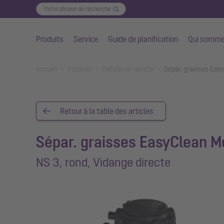
Produits
Service
Guide de planification
Qui somme
Aller au contenu principal
You are here:
Accueil
Produits
Détails de l'article
Sépar. graisses Easy
Retour à la table des articles
Sépar. graisses EasyClean M
NS 3, rond, Vidange directe