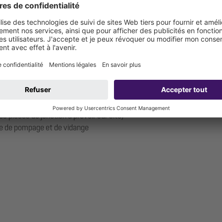
s pièces de jonction à prévoir sur site)
ule de pompage et de vidange