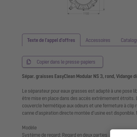
Texte de l'appel d'offres
Accessoires
Catalog
Copier dans le presse-papiers
Sépar. graisses EasyClean Modular NS 3, rond, Vidange d
Le séparateur pour eaux grasses est adapté à une pose lib
être mise en place dans des accès extrêmement étroits. 
couvercle hermétique aux odeurs et une fermeture à clip ra
canne d'aspiration directe montée d’usine est disponible.
Modèle
Système de regard: Regard en deux parties