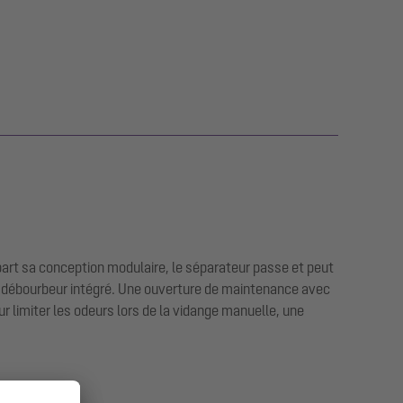
 part sa conception modulaire, le séparateur passe et peut
n débourbeur intégré. Une ouverture de maintenance avec
r limiter les odeurs lors de la vidange manuelle, une