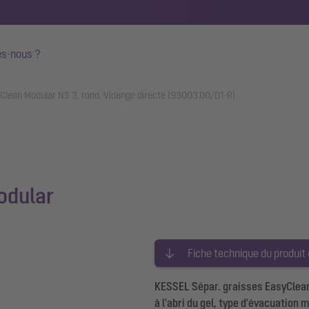
s-nous ?
Clean Modular NS 3, rond, Vidange directe (93003.00/D1-R)
odular
Fiche technique du produit
KESSEL Sépar. graisses EasyClean 
à l'abri du gel, type d'évacuation