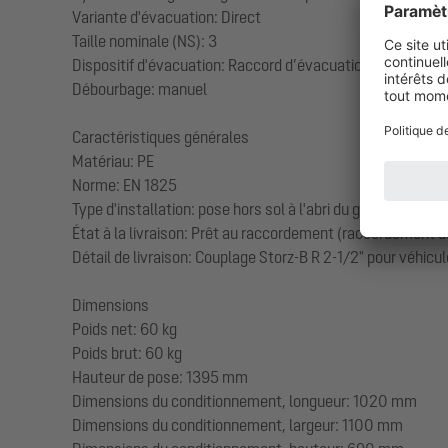
Variante d'évacuation: Direct
Taille nominale (NS): 3
Dispositif d'évacuation: Raccord d’évacuation
Débourbage: manuel
Caractéristiques générales
Matériau: PE
Norme: EN 1825
Type d'installation: pose hors sol à l'abri du gel
État à la livraison: Prêt au raccordement (raccordement de
Détail de livraison: Couplage Storz-B R 2-1/2" pour véhic
Dimensions
Poids net: 60 kg
Poids brut: 60 kg
Hauteur de pose: 1395 mm
Dimensions du conditionnement, longueur: 1020 mm
Dimensions du conditionnement, largeur: 1100 mm