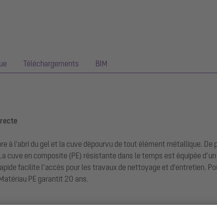
ue
Téléchargements
BIM
irecte
re à l'abri du gel et la cuve dépourvu de tout élément métallique. De
La cuve en composite (PE) résistante dans le temps est équipée d’u
pide facilite l’accès pour les travaux de nettoyage et d'entretien. Pou
 Matériau PE garantit 20 ans.