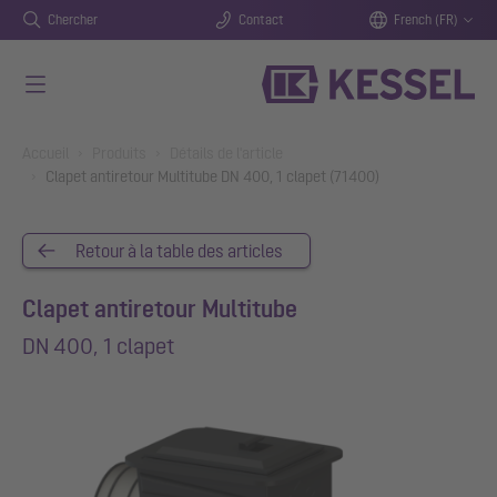
Chercher
Contact
French (FR)
Aller au contenu principal
You are here:
Accueil
Produits
Détails de l'article
Clapet antiretour Multitube DN 400, 1 clapet (71400)
Retour à la table des articles
Clapet antiretour Multitube
DN 400, 1 clapet