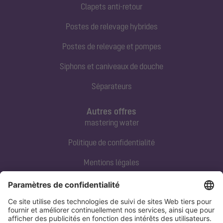
Clapets anti-retour
Postes de relevage hybrides
Postes de relevage et pompes
Siphons et caniveaux de douche
Séparateurs
Autres offres
mastering water
Politique de confidentialité
Mentions légales
Contact direct
Tel:
+33 3 88 65 76 00
Email:
info@kessel.fr