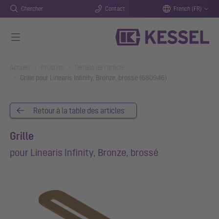
Chercher
Contact
French (FR)
Aller au contenu principal
You are here:
Accueil
Produits
Détails de l'article
Grille pour Linearis Infinity, Bronze, brossé (680946)
Retour à la table des articles
Grille
pour Linearis Infinity, Bronze, brossé