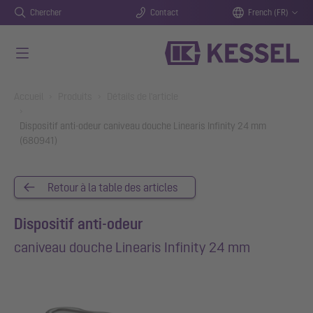
Chercher
Contact
French (FR)
Aller au contenu principal
You are here:
Accueil
Produits
Détails de l'article
Dispositif anti-odeur caniveau douche Linearis Infinity 24 mm
(680941)
Retour à la table des articles
Dispositif anti-odeur
caniveau douche Linearis Infinity 24 mm