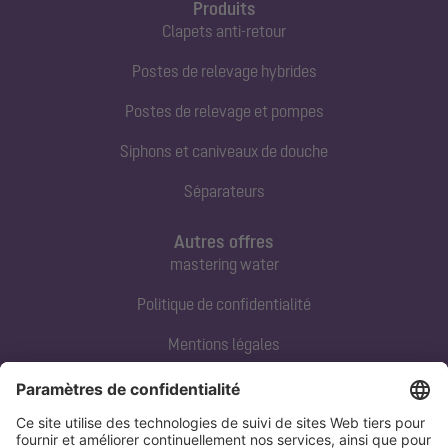
Produits
Clapets anti-retour
Postes de relevage hybrides
Postes de relevage et pompes
Siphons et caniveaux de douche
Séparateurs
Autres offres
mastering water
Politique de confidentialité
Mentions légales
Contact direct
Tel:
+33 3 88 65 76 00