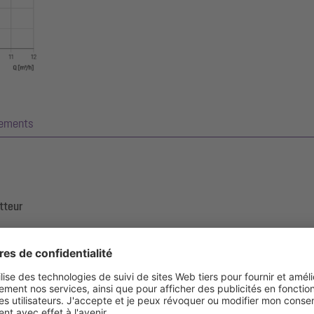
gements
tteur
r eaux usées sans matières fécales