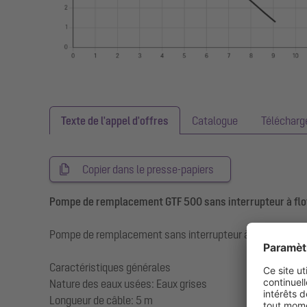
Texte de l'appel d'offres
Catalogue
Téléchar
Copier dans le presse-papiers
Pompe de remplacement GTF 500 sans interrupteur à flo
Pompe de remplacement sans interrupteur à flotteur pou
Caractéristiques générales
Nature des eaux usées: Eaux grises
Longueur de câble: 5 m