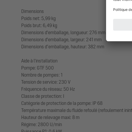
Dimensions
Poids net: 5,99 kg
Poids brut: 6,49 kg
Dimensions d'emballage, longueur: 276 mm
Dimensions d'emballage, largeur: 241 mm
Dimensions d’emballage, hauteur: 382 mm
Aide à l'installation
Pompe: GTF 500
Nombre de pompes: 1
Tension de service: 230 V
Fréquence du réseau: 50 Hz
Classe de protection: I
Catégorie de protection de la pompe: IP 68
Température maximale du fluide refoulé (refoulement inin
Hauteur de relevage maxi: 8 m
Régime: 2800 U/min
Puissance P1: 0,6 kW