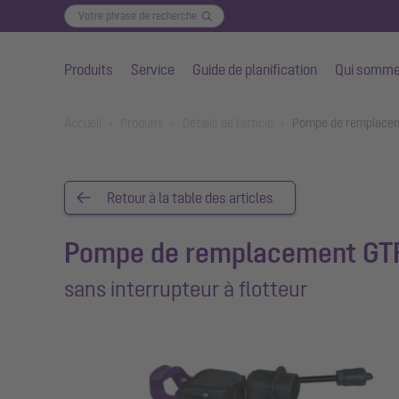
Produits
Service
Guide de planification
Qui somme
Aller au contenu principal
You are here:
Accueil
Produits
Détails de l'article
Pompe de remplaceme
Retour à la table des articles
Pompe de remplacement GT
sans interrupteur à flotteur