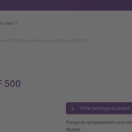
s-nous ?
nt GTF 500 sans interrupteur à flotteur (680877)
F 500
Fiche technique du produit
Pompe de remplacement sans inter
fécales